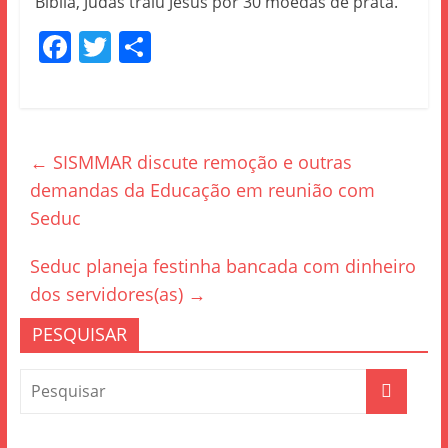
Bíblia, Judas traiu Jesus por 30 moedas de prata.
F
T
S
a
w
h
c
itt
ar
e
er
e
←
SISMMAR discute remoção e outras
b
demandas da Educação em reunião com
o
Seduc
o
k
Seduc planeja festinha bancada com dinheiro
dos servidores(as)
→
PESQUISAR