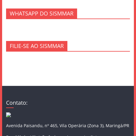
WHATSAPP DO SISMMAR
FILIE-SE AO SISMMAR
Contato:
Avenida Paisandu, nº 465, Vila Operária (Zona 3), Maringá/PR