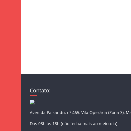
Contato:
Avenida Paisandu, nº 465, Vila Operária (Zona 3), M
Das 08h às 18h (não fecha mais ao meio-dia)