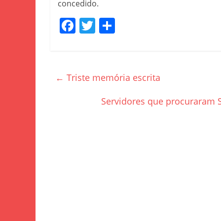
concedido.
F
T
S
a
w
h
c
itt
ar
e
er
e
←
Triste memória escrita
b
o
Servidores que procuraram 
o
k