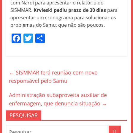
com Nardi para apresentar o relatório do
SISMMAR.
Krvieski pediu prazo de 30 dias
para
apresentar um cronograma para solucionar os
problemas do Samu, que não são poucos.
F
T
S
a
w
h
c
itt
ar
e
er
e
←
SISMMAR terá reunião com novo
b
responsável pelo Samu
o
o
Administração subaproveita auxiliar de
k
enfermagem, que denuncia situação
→
PESQUISAR