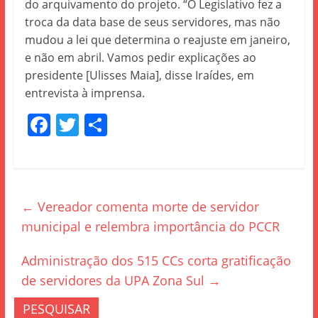
do arquivamento do projeto. “O Legislativo fez a
troca da data base de seus servidores, mas não
mudou a lei que determina o reajuste em janeiro,
e não em abril. Vamos pedir explicações ao
presidente [Ulisses Maia], disse Iraídes, em
entrevista à imprensa.
F
T
S
a
w
h
c
itt
ar
e
er
e
←
Vereador comenta morte de servidor
b
municipal e relembra importância do PCCR
o
o
Administração dos 515 CCs corta gratificação
k
de servidores da UPA Zona Sul
→
PESQUISAR