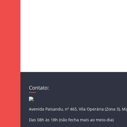
Contato:
Avenida Paisandu, nº 465, Vila Operária (Zona 3), M
Das 08h às 18h (não fecha mais ao meio-dia)