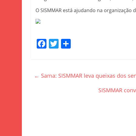
O SISMMAR está ajudando na organização de
F
T
S
a
w
h
c
itt
ar
e
er
e
←
Sama: SISMMAR leva queixas dos serv
b
o
SISMMAR convo
o
k