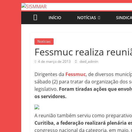
INÍCIO
NOTÍCIAS
SINDIC
Notícias
Fessmuc realiza reun
4 de março de 2013
dwd_admin
Dirigentes da
Fessmuc
, de diversos munic
sábado (2) para tratar da organização dos s
legislativo.
Foram tiradas ações que envol
os servidores.
A reunião também serviu como preparativo
Curitiba, a federação realizará plenária 
congresso nacional da categoria, em maio, 