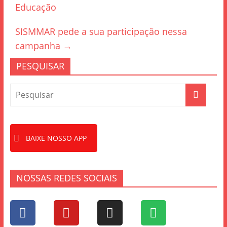
Educação
o
o
SISMMAR pede a sua participação nessa
k
campanha
→
PESQUISAR
BAIXE NOSSO APP
NOSSAS REDES SOCIAIS