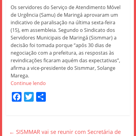
Os servidores do Serviço de Atendimento Móvel
de Urgência (Samu) de Maringá aprovaram um
indicativo de paralisação na última sexta-feira
(15), em assembleia. Segundo o Sindicato dos
Servidores Municipais de Maringá (Sismmar) a
decisão foi tomada porque “após 30 dias de
negociação com a prefeitura, as respostas às
revindicações ficaram aquém das expectativas”,
afirma a vice-presidente do Sismmar, Solange
Marega.
Continue lendo
F
T
S
a
w
h
c
itt
ar
e
er
e
←
SISMMAR vai se reunir com Secretária de
b