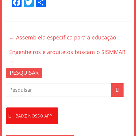
F
T
S
a
w
h
c
itt
ar
e
er
e
←
Assembleia específica para a educação
b
o
Engenheiros e arquitetos buscam o SISMMAR
o
→
k
PESQUISAR
BAIXE NOSSO APP