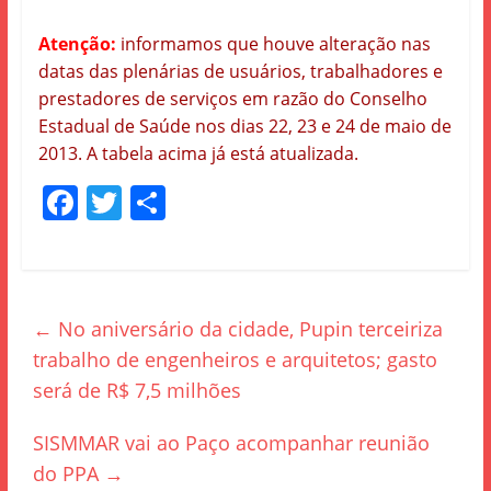
x
Atenção:
informamos que houve alteração nas
datas das plenárias de usuários, trabalhadores e
prestadores de serviços em razão do Conselho
Estadual de Saúde nos dias 22, 23 e 24 de maio de
2013. A tabela acima já está atualizada.
F
T
S
a
w
h
c
itt
ar
e
er
e
←
No aniversário da cidade, Pupin terceiriza
b
trabalho de engenheiros e arquitetos; gasto
o
será de R$ 7,5 milhões
o
k
SISMMAR vai ao Paço acompanhar reunião
do PPA
→