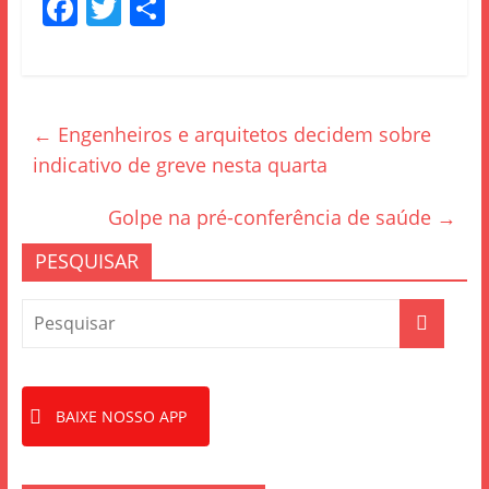
F
T
S
a
w
h
c
itt
ar
e
er
e
←
Engenheiros e arquitetos decidem sobre
b
indicativo de greve nesta quarta
o
o
Golpe na pré-conferência de saúde
→
k
PESQUISAR
BAIXE NOSSO APP