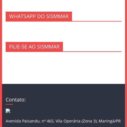
WHATSAPP DO SISMMAR
FILIE-SE AO SISMMAR
Contato:
Avenida Paisandu, nº 465, Vila Operária (Zona 3), Maringá/PR