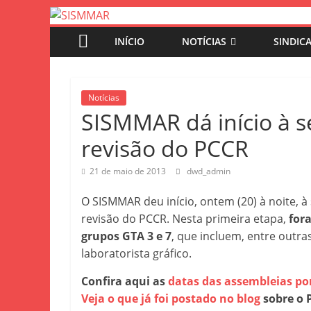
SISMMAR
Pular
para
INÍCIO
NOTÍCIAS
SINDIC
o
SINDICATO
conteúdo
SERV.PUBLIC.MUNIC.MARINGA
Notícias
SISMMAR dá início à s
revisão do PCCR
21 de maio de 2013
dwd_admin
O SISMMAR deu início, ontem (20) à noite, à 
revisão do PCCR. Nesta primeira etapa,
for
grupos GTA 3 e 7
, que incluem, entre outras
laboratorista gráfico.
Confira aqui as
datas das assembleias po
Veja o que já foi postado no blog
sobre o 