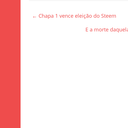
c
itt
ar
e
er
e
←
Chapa 1 vence eleição do Steem
b
o
E a morte daquel
o
k