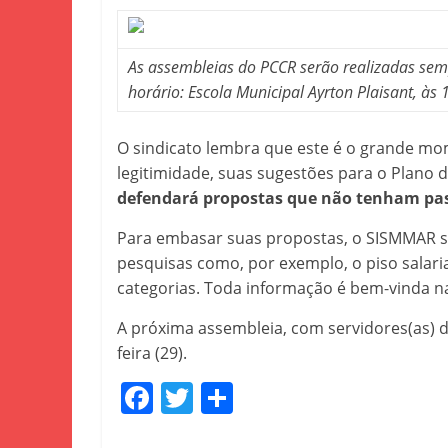
As assembleias do PCCR serão realizadas se
horário: Escola Municipal Ayrton Plaisant, às 
O sindicato lembra que este é o grande m
legitimidade, suas sugestões para o Plano 
defendará propostas que não tenham pas
Para embasar suas propostas, o SISMMAR su
pesquisas como, por exemplo, o piso salari
categorias. Toda informação é bem-vinda na
A próxima assembleia, com servidores(as) 
feira (29).
F
T
S
a
w
h