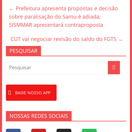
e
er
e
←
Prefeitura apresenta propostas e decisão
b
sobre paralisação do Samu é adiada;
o
SISMMAR apresentará contraproposta
o
k
CUT vai negociar revisão do saldo do FGTS
→
PESQUISAR
BAIXE NOSSO APP
NOSSAS REDES SOCIAIS