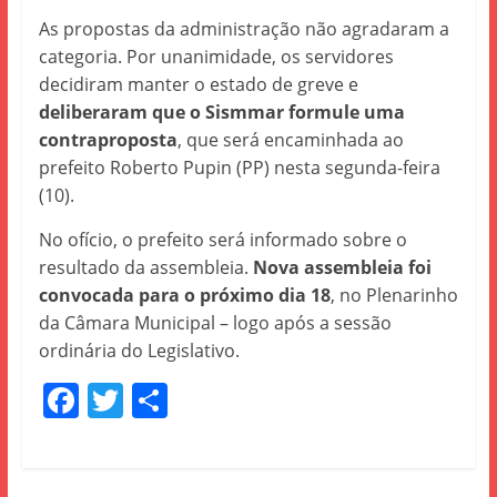
As propostas da administração não agradaram a
categoria. Por unanimidade, os servidores
decidiram manter o estado de greve e
deliberaram que o Sismmar formule uma
contraproposta
, que será encaminhada ao
prefeito Roberto Pupin (PP) nesta segunda-feira
(10).
No ofício, o prefeito será informado sobre o
resultado da assembleia.
Nova assembleia foi
convocada para o próximo dia 18
, no Plenarinho
da Câmara Municipal – logo após a sessão
ordinária do Legislativo.
F
T
S
a
w
h
c
itt
ar