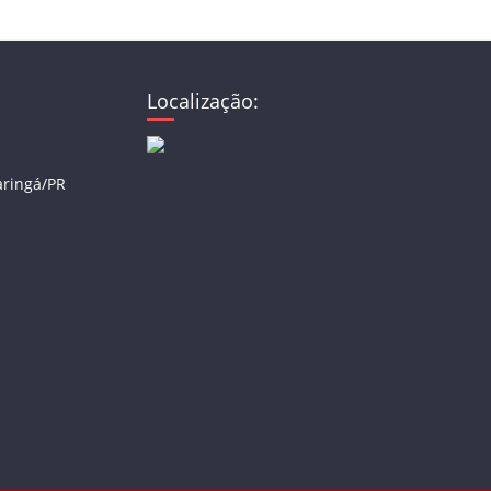
Localização:
aringá/PR