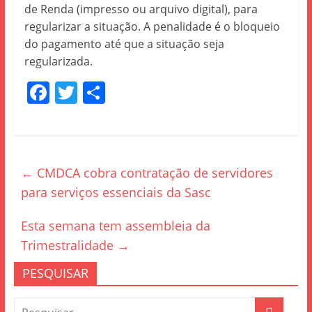
de Renda (impresso ou arquivo digital), para
regularizar a situação. A penalidade é o bloqueio
do pagamento até que a situação seja
regularizada.
F
T
S
a
w
h
c
itt
ar
e
er
e
←
CMDCA cobra contratação de servidores
b
para serviços essenciais da Sasc
o
o
Esta semana tem assembleia da
k
Trimestralidade
→
PESQUISAR