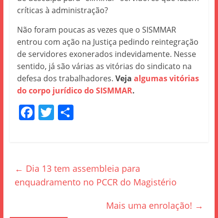
críticas à administração?
Não foram poucas as vezes que o SISMMAR
entrou com ação na Justiça pedindo reintegração
de servidores exonerados indevidamente. Nesse
sentido, já são várias as vitórias do sindicato na
defesa dos trabalhadores.
Veja
algumas vitórias
do corpo jurídico do SISMMAR
.
F
T
S
a
w
h
c
itt
ar
e
er
e
←
Dia 13 tem assembleia para
b
enquadramento no PCCR do Magistério
o
o
Mais uma enrolação!
→