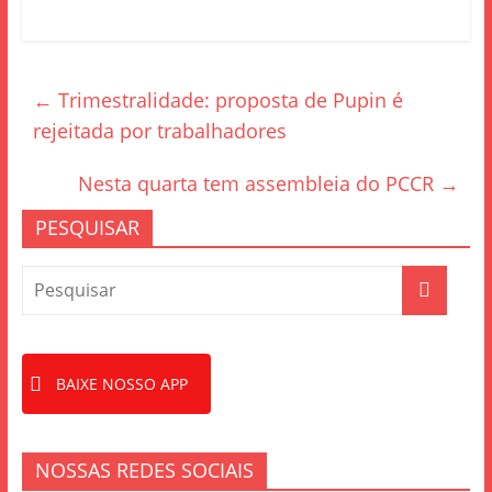
a
w
h
c
itt
ar
e
er
e
←
Trimestralidade: proposta de Pupin é
b
rejeitada por trabalhadores
o
o
Nesta quarta tem assembleia do PCCR
→
k
PESQUISAR
BAIXE NOSSO APP
NOSSAS REDES SOCIAIS