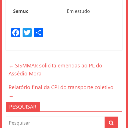
Semuc
Em estudo
F
T
S
a
w
h
c
itt
ar
e
er
e
←
SISMMAR solicita emendas ao PL do
b
Assédio Moral
o
o
Relatório final da CPI do transporte coletivo
k
→
PESQUISAR