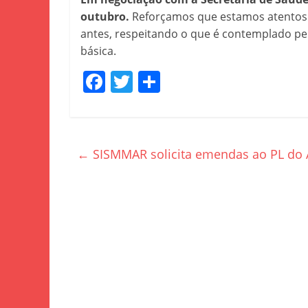
outubro.
Reforçamos que estamos atentos 
antes, respeitando o que é contemplado pe
básica.
F
T
S
a
w
h
c
itt
ar
e
er
e
←
SISMMAR solicita emendas ao PL do 
b
o
o
k