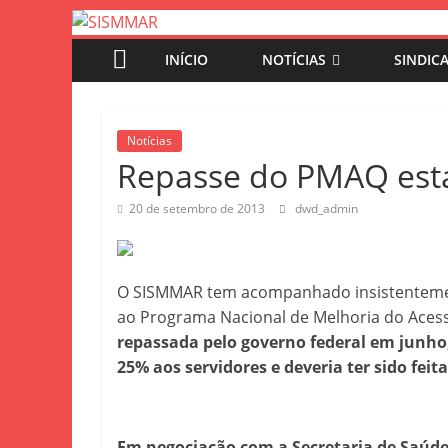
INÍCIO
NOTÍCIAS
SINDIC
Notícias
Repasse do PMAQ est
20 de setembro de 2013
dwd_admin
O SISMMAR tem acompanhado insistentement
ao Programa Nacional de Melhoria do Acess
repassada pelo governo federal em junho
25% aos servidores e deveria ter sido feit
Em negociação com a Secretaria de Saúde 