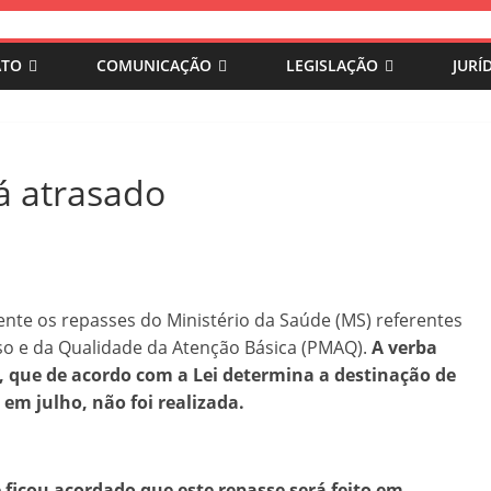
ATO
COMUNICAÇÃO
LEGISLAÇÃO
JURÍ
á atrasado
e os repasses do Ministério da Saúde (MS) referentes
o e da Qualidade da Atenção Básica (PMAQ).
A verba
, que de acordo com a Lei determina a destinação de
a em julho,
não foi realizada.
ficou acordado que este repasse será feito em