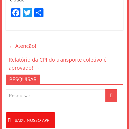
F
T
S
a
w
h
c
itt
ar
e
er
e
←
Atenção!
b
o
Relatório da CPI do transporte coletivo é
o
aprovado!
→
k
PESQUISAR
BAIXE NOSSO APP