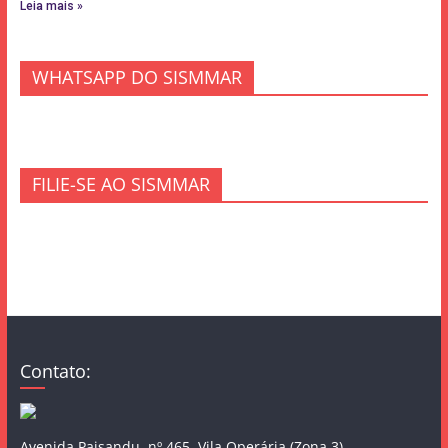
Leia mais »
WHATSAPP DO SISMMAR
FILIE-SE AO SISMMAR
Contato:
Avenida Paisandu, nº 465, Vila Operária (Zona 3),