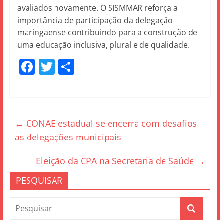
avaliados novamente. O SISMMAR reforça a
importância de participação da delegação
maringaense contribuindo para a construção de
uma educação inclusiva, plural e de qualidade.
F
T
S
a
w
h
c
itt
ar
e
er
e
←
CONAE estadual se encerra com desafios
b
as delegações municipais
o
o
Eleição da CPA na Secretaria de Saúde
→
k
PESQUISAR