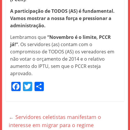
A participação de TODOS (AS) é fundamental.
Vamos mostrar a nossa força e pressionar a
administração.
Lembramos que
“Novembro é o limite, PCCR
já!”
. Os servidores (as) contam com o
compromisso de TODOS (AS) os vereadores em
não votar o orçamento de 2014 e o relativo
aumento do IPTU, sem que o PCCR esteja
aprovado.
F
T
S
a
w
h
c
itt
ar
e
er
e
←
Servidores celetistas manifestam o
b
interesse em migrar para o regime