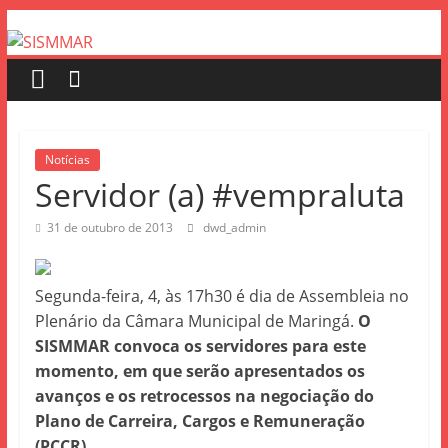
SISMMAR
Pular
para
o
SINDICATO
conteúdo
SERV.PUBLIC.MUNIC.MARINGA
Notícias
Servidor (a) #vempraluta
31 de outubro de 2013
dwd_admin
Segunda-feira, 4, às 17h30 é dia de Assembleia no
Plenário da Câmara Municipal de Maringá.
O
SISMMAR convoca os servidores para este
momento, em que serão apresentados os
avanços e os retrocessos na negociação do
Plano de Carreira, Cargos e Remuneração
(PCCR).