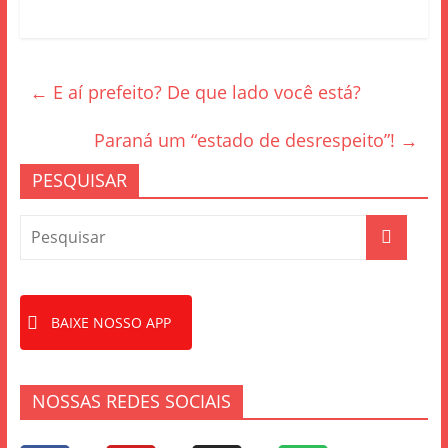
a
w
h
c
itt
ar
e
er
e
←
E aí prefeito? De que lado você está?
b
o
Paraná um “estado de desrespeito”!
→
o
PESQUISAR
k
BAIXE NOSSO APP
NOSSAS REDES SOCIAIS