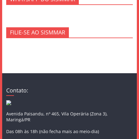
FILIE-SE AO SISMMAR
Contato:
Avenida Paisandu, nº 465, Vila Operária (Zona 3),
Maringá/PR
Das 08h às 18h (não fecha mais ao meio-dia)