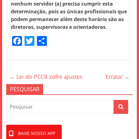
nenhum servidor (a) precisa cumprir esta
determinação, pois as únicas profissionais que
podem permanecer além deste horário são as
diretoras, supervisoras e orientadoras.
F
T
S
a
w
h
c
itt
ar
e
er
e
←
Lei do PCCR sofre ajustes
Errata!
→
b
o
PESQUISAR
o
k
BAIXE NOSSO APP