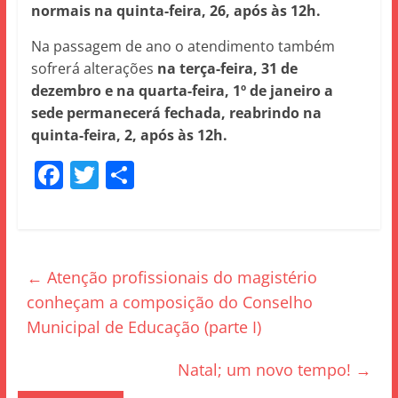
normais na quinta-feira, 26, após às 12h.
Na passagem de ano o atendimento também
sofrerá alterações
na terça-feira, 31 de
dezembro e na quarta-feira, 1º de janeiro a
sede permanecerá fechada, reabrindo na
quinta-feira, 2, após às 12h.
F
T
S
a
w
h
c
itt
ar
e
er
e
←
Atenção profissionais do magistério
b
conheçam a composição do Conselho
o
Municipal de Educação (parte I)
o
k
Natal; um novo tempo!
→