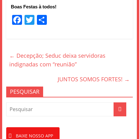
Boas Festas à todos!
F
T
S
a
w
h
c
itt
ar
e
er
e
←
Decepção; Seduc deixa servidoras
b
indignadas com “reunião”
o
o
JUNTOS SOMOS FORTES!
→
k
PESQUISAR
BAIXE NOSSO APP