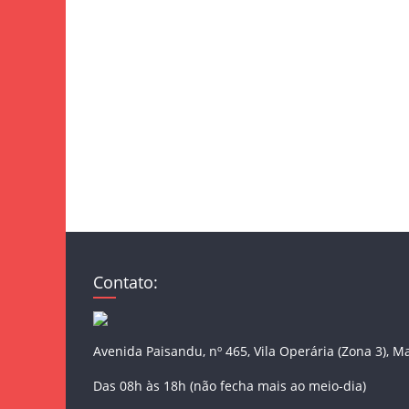
Contato:
Avenida Paisandu, nº 465, Vila Operária (Zona 3), M
Das 08h às 18h (não fecha mais ao meio-dia)