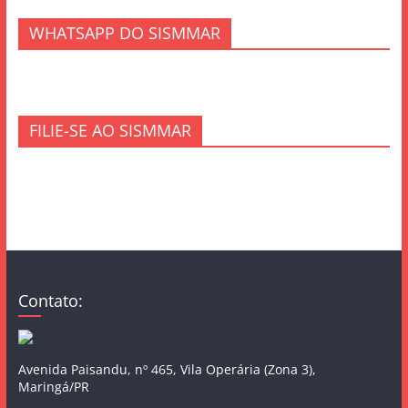
WHATSAPP DO SISMMAR
FILIE-SE AO SISMMAR
Contato:
Avenida Paisandu, nº 465, Vila Operária (Zona 3),
Maringá/PR