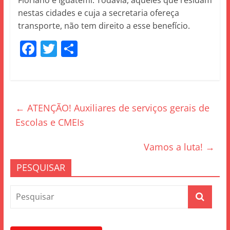
Floriano e Iguatemi. Todavia, aqueles que residam
nestas cidades e cuja a secretaria ofereça
transporte, não tem direito a esse benefício.
F
T
S
a
w
h
c
itt
ar
e
er
e
←
ATENÇÃO! Auxiliares de serviços gerais de
b
Escolas e CMEIs
o
o
Vamos a luta!
→
k
PESQUISAR