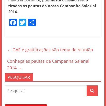
muito importante, pois
nesta ocasião serão
tiradas as pautas da nossa Campanha Salarial
2014.
F
T
S
a
w
h
c
itt
ar
e
er
e
←
GAE e gratificações são tema de reunião
b
o
Conheça as pautas da Campanha Salarial
o
2014
→
k
PESQUISAR