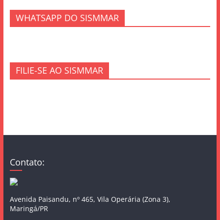
WHATSAPP DO SISMMAR
FILIE-SE AO SISMMAR
Contato:
Avenida Paisandu, nº 465, Vila Operária (Zona 3),
Maringá/PR