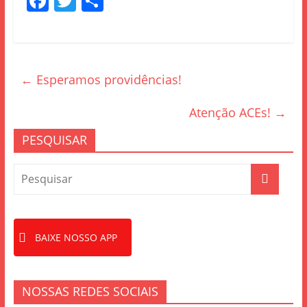
F
T
S
a
w
h
c
itt
ar
e
er
e
←
Esperamos providências!
b
o
Atenção ACEs!
→
o
PESQUISAR
k
BAIXE NOSSO APP
NOSSAS REDES SOCIAIS