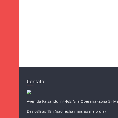
Contato:
Avenida Paisandu, nº 465, Vila Operária (Zona 3), M
Das 08h às 18h (não fecha mais ao meio-dia)