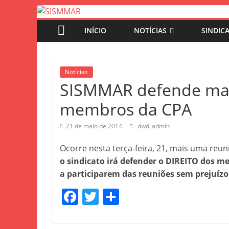
INÍCIO
NOTÍCIAS
SINDIC
Notícias
SISMMAR defende mais
membros da CPA
21 de maio de 2014
dwd_admin
Ocorre nesta terça-feira, 21, mais uma reu
o sindicato irá defender o DIREITO dos 
a participarem das reuniões sem prejuízo
F
T
S
a
w
h