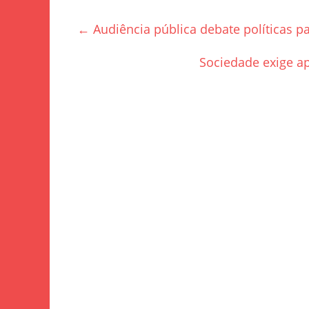
c
itt
ar
e
er
e
←
Audiência pública debate políticas p
b
o
Sociedade exige a
o
k