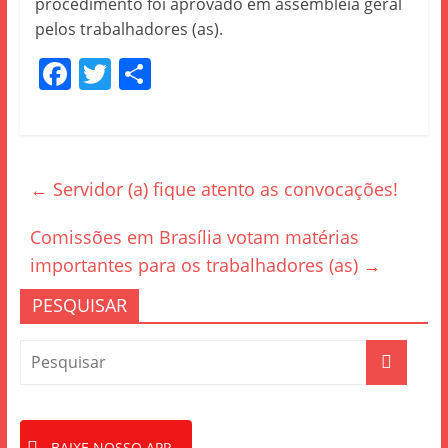
procedimento foi aprovado em assembleia geral
pelos trabalhadores (as).
F
T
S
a
w
h
c
itt
ar
e
er
e
←
Servidor (a) fique atento as convocações!
b
o
Comissões em Brasília votam matérias
o
importantes para os trabalhadores (as)
→
k
PESQUISAR
BAIXE NOSSO APP