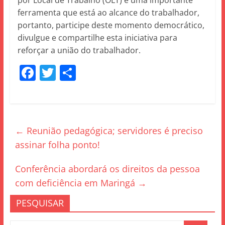
por Local de Trabalho (OLT) é uma importante
ferramenta que está ao alcance do trabalhador,
portanto, participe deste momento democrático,
divulgue e compartilhe esta iniciativa para
reforçar a união do trabalhador.
F
T
S
a
w
h
c
itt
ar
e
er
e
←
Reunião pedagógica; servidores é preciso
b
assinar folha ponto!
o
o
Conferência abordará os direitos da pessoa
k
com deficiência em Maringá
→
PESQUISAR