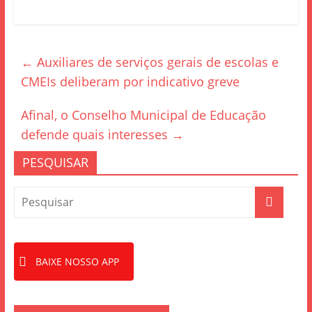
a
w
h
c
itt
ar
e
er
e
←
Auxiliares de serviços gerais de escolas e
b
CMEIs deliberam por indicativo greve
o
o
Afinal, o Conselho Municipal de Educação
k
defende quais interesses
→
PESQUISAR
BAIXE NOSSO APP