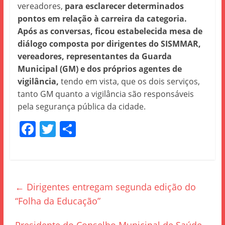
vereadores,
para esclarecer determinados
pontos em relação à carreira da categoria.
Após as conversas, ficou estabelecida mesa de
diálogo composta por dirigentes do SISMMAR,
vereadores, representantes da Guarda
Municipal (GM) e dos próprios agentes de
vigilância,
tendo em vista, que os dois serviços,
tanto GM quanto a vigilância são responsáveis
pela segurança pública da cidade.
F
T
S
a
w
h
c
itt
ar
e
er
e
←
Dirigentes entregam segunda edição do
b
“Folha da Educação”
o