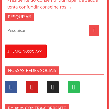
o
Presidente do Conselho Municipal de Saúde
k
tenta confundir conselheiros
→
PESQUISAR
BAIXE NOSSO APP
NOSSAS REDES SOCIAIS
Boletim CONTRA-CORRENTE