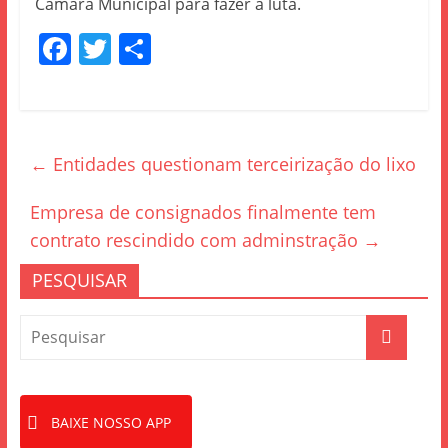
Câmara Municipal para fazer a luta.
F
T
S
a
w
h
c
itt
ar
e
er
e
←
Entidades questionam terceirização do lixo
b
o
Empresa de consignados finalmente tem
o
contrato rescindido com adminstração
→
k
PESQUISAR
BAIXE NOSSO APP