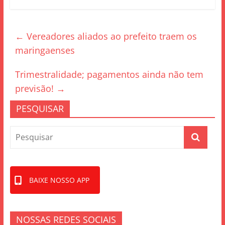
c
itt
ar
e
er
e
←
Vereadores aliados ao prefeito traem os
b
maringaenses
o
o
Trimestralidade; pagamentos ainda não tem
k
previsão!
→
PESQUISAR
BAIXE NOSSO APP
NOSSAS REDES SOCIAIS