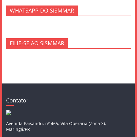
WHATSAPP DO SISMMAR
FILIE-SE AO SISMMAR
Contato:
Avenida Paisandu, nº 465, Vila Operária (Zona 3),
Maringá/PR