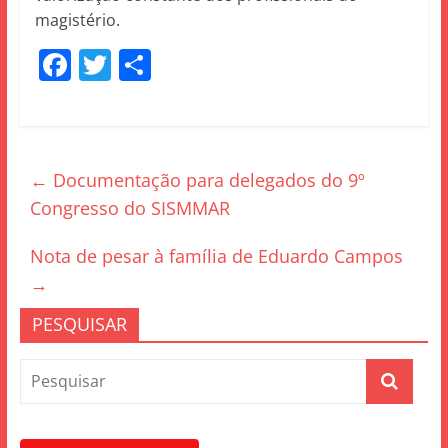
magistério.
F
T
S
a
w
h
c
itt
ar
e
er
e
←
Documentação para delegados do 9º
b
Congresso do SISMMAR
o
o
Nota de pesar à família de Eduardo Campos
k
→
PESQUISAR