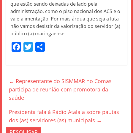
que estão sendo deixadas de lado pela
administração, como o piso nacional dos ACS e o
vale-alimentação. Por mais árdua que seja a luta
não vamos desistir da valorização do servidor (a)
público (a) maringaense.
F
T
S
a
w
h
c
itt
ar
e
er
e
←
Representante do SISMMAR no Comas
b
participa de reunião com promotora da
o
saúde
o
k
Presidenta fala à Rádio Atalaia sobre pautas
dos (as) servidores (as) municipais
→
PESQUISAR