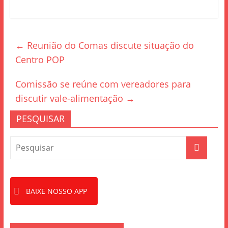
a
w
h
c
itt
ar
e
er
e
←
Reunião do Comas discute situação do
b
Centro POP
o
o
Comissão se reúne com vereadores para
k
discutir vale-alimentação
→
PESQUISAR
BAIXE NOSSO APP