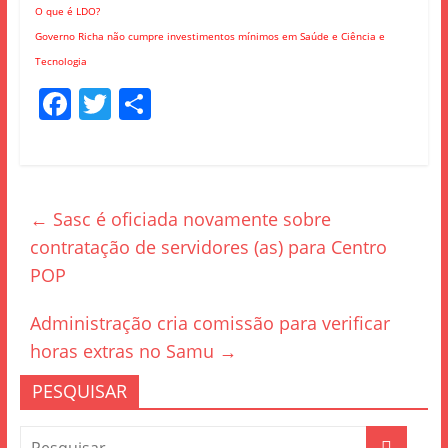
O que é LDO?
Governo Richa não cumpre investimentos mínimos em Saúde e Ciência e
Tecnologia
F
T
S
a
w
h
c
itt
ar
e
er
e
←
Sasc é oficiada novamente sobre
b
contratação de servidores (as) para Centro
o
POP
o
k
Administração cria comissão para verificar
horas extras no Samu
→
PESQUISAR