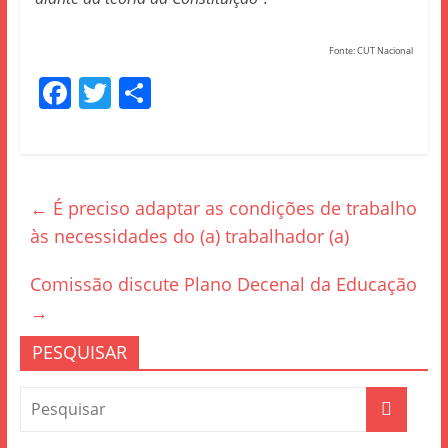
Fonte: CUT Nacional
F
T
S
a
w
h
c
itt
ar
e
er
e
←
É preciso adaptar as condições de trabalho
b
às necessidades do (a) trabalhador (a)
o
o
Comissão discute Plano Decenal da Educação
k
→
PESQUISAR