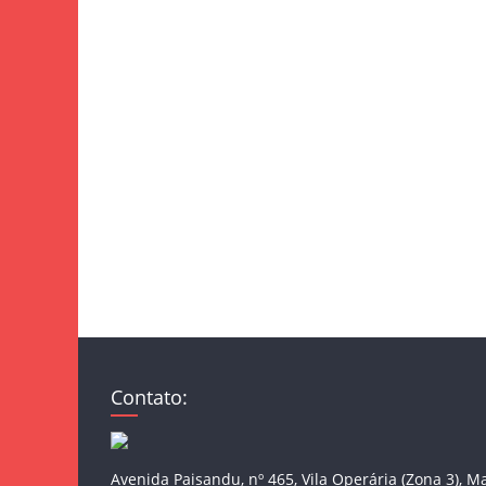
Contato:
Avenida Paisandu, nº 465, Vila Operária (Zona 3), M