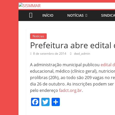
INÍCIO
NOTÍCIAS
SINDIC
Notícias
Prefeitura abre edita
8 de setembro de 2014
dwd_admin
A administração municipal publicou
edital 
educacional, médico (clínico geral), nutricio
prolibras (20h), ao todo são 209 vagas no r
dia 26 de outubro. As inscrições podem ser 
pelo endereço
fadct.org.br
.
F
T
S
a
w
h