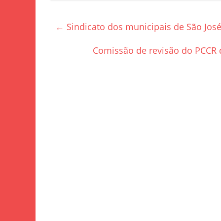
c
itt
ar
e
er
e
←
Sindicato dos municipais de São José 
b
o
Comissão de revisão do PCCR d
o
k