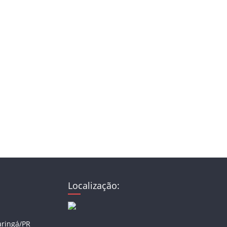
Localização:
aringá/PR