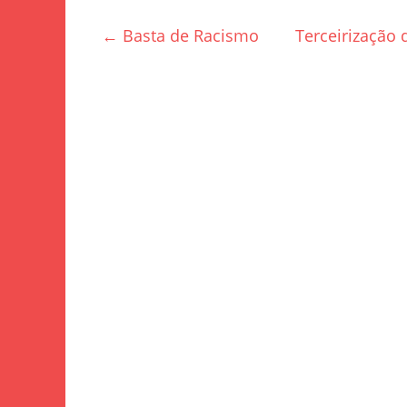
e
er
e
←
Basta de Racismo
Terceirização
b
o
o
k