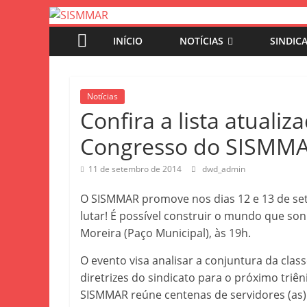
INÍCIO
NOTÍCIAS
SINDIC
Notícias
Confira a lista atuali
Congresso do SISMM
11 de setembro de 2014
dwd_admin
O SISMMAR promove nos dias 12 e 13 de se
lutar! É possível construir o mundo que so
Moreira (Paço Municipal), às 19h.
O evento visa analisar a conjuntura da class
diretrizes do sindicato para o próximo triê
SISMMAR reúne centenas de servidores (as)