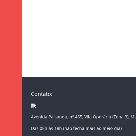
Contato:
Avenida Paisandu, nº 465, Vila Operária (Zona 3), M
Das 08h às 18h (não fecha mais ao meio-dia)