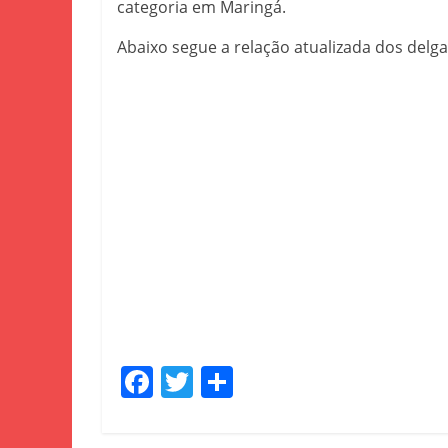
categoria em Maringá.
Abaixo segue a relação atualizada dos delg
F
T
S
a
w
h
c
itt
ar