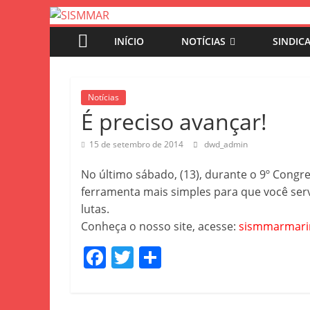
INÍCIO
NOTÍCIAS
SINDIC
Notícias
É preciso avançar!
15 de setembro de 2014
dwd_admin
No último sábado, (13), durante o 9º Congr
ferramenta mais simples para que você serv
lutas.
Conheça o nosso site, acesse:
sismmarmari
F
T
S
a
w
h
c
itt
ar