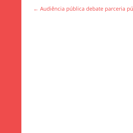
e
er
e
←
Audiência pública debate parceria pú
b
o
o
k