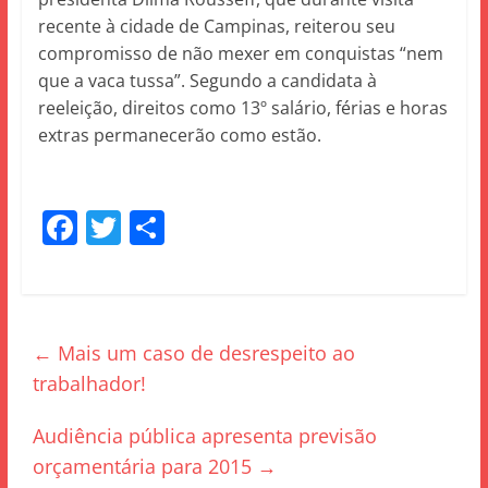
recente à cidade de Campinas, reiterou seu
compromisso de não mexer em conquistas “nem
que a vaca tussa”. Segundo a candidata à
reeleição, direitos como 13º salário, férias e horas
extras permanecerão como estão.
F
T
S
a
w
h
c
itt
ar
e
er
e
←
Mais um caso de desrespeito ao
b
trabalhador!
o
o
Audiência pública apresenta previsão
k
orçamentária para 2015
→