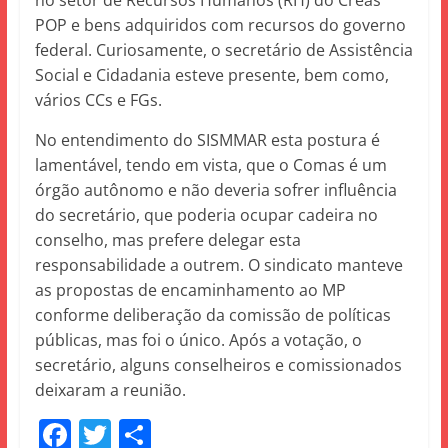
no setor de Recursos Humanos (RH) do Creas
POP e bens adquiridos com recursos do governo
federal. Curiosamente, o secretário de Assistência
Social e Cidadania esteve presente, bem como,
vários CCs e FGs.
No entendimento do SISMMAR esta postura é
lamentável, tendo em vista, que o Comas é um
órgão autônomo e não deveria sofrer influência
do secretário, que poderia ocupar cadeira no
conselho, mas prefere delegar esta
responsabilidade a outrem. O sindicato manteve
as propostas de encaminhamento ao MP
conforme deliberação da comissão de políticas
públicas, mas foi o único. Após a votação, o
secretário, alguns conselheiros e comissionados
deixaram a reunião.
F
T
S