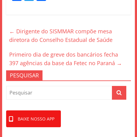
a
w
h
c
itt
ar
e
er
e
←
Dirigente do SISMMAR compõe mesa
b
diretora do Conselho Estadual de Saúde
o
o
Primeiro dia de greve dos bancários fecha
k
397 agências da base da Fetec no Paraná
→
PESQUISAR
BAIXE NOSSO APP