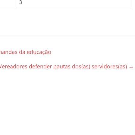
3
emandas da educação
ereadores defender pautas dos(as) servidores(as)
→