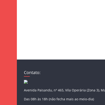
Contato:
Avenida Paisandu, nº 465, Vila Operária (Zona 3), M
Das 08h às 18h (não fecha mais ao meio-dia)