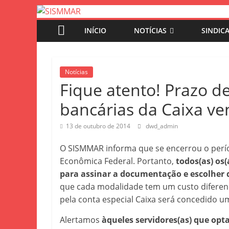
INÍCIO
NOTÍCIAS
SINDIC
Notícias
Fique atento! Prazo de
bancárias da Caixa v
13 de outubro de 2014
dwd_admin
O SISMMAR informa que se encerrou o perío
Econômica Federal. Portanto,
todos(as) os(
para assinar a documentação e escolher qu
que cada modalidade tem um custo diferenc
pela conta especial Caixa será concedido u
Alertamos
àqueles servidores(as) que opta