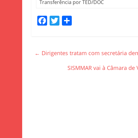
Transferência por TED/DOC
F
T
S
a
w
h
c
itt
ar
e
er
e
←
Dirigentes tratam com secretária d
b
o
SISMMAR vai à Câmara de V
o
k