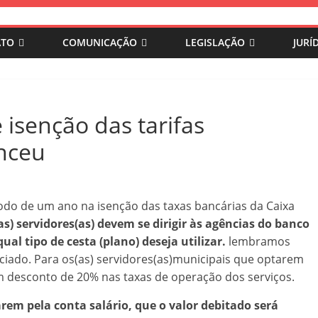
ATO
COMUNICAÇÃO
LEGISLAÇÃO
JURÍ
 isenção das tarifas
enceu
do de um ano na isenção das taxas bancárias da Caixa
as) servidores(as) devem se dirigir às agências do banco
al tipo de cesta (plano) deseja utilizar.
lembramos
iado. Para os(as) servidores(as)municipais que optarem
m desconto de 20% nas taxas de operação dos serviços.
rem pela conta salário, que o valor debitado será