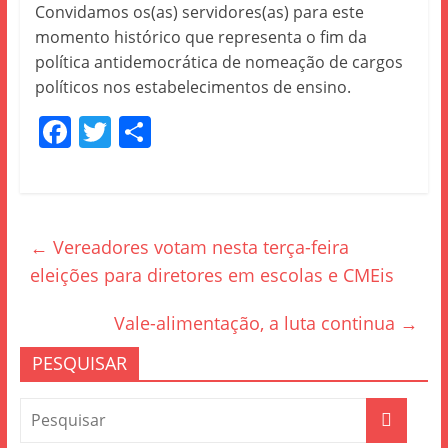
Convidamos os(as) servidores(as) para este
momento histórico que representa o fim da
política antidemocrática de nomeação de cargos
políticos nos estabelecimentos de ensino.
F
T
S
a
w
h
c
itt
ar
e
er
e
←
Vereadores votam nesta terça-feira
b
eleições para diretores em escolas e CMEis
o
o
Vale-alimentação, a luta continua
→
k
PESQUISAR