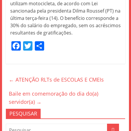
utilizam motocicleta, de acordo com Lei
sancionada pela presidenta Dilma Roussef (PT) na
última terça-feira (14). O benefício corresponde a
30% do salário do empregado, sem os acréscimos
resultantes de gratificações.
F
T
S
a
w
h
c
itt
ar
e
er
e
←
ATENÇÃO RLTs de ESCOLAS E CMEIs
b
o
Baile em comemoração do dia do(a)
o
servidor(a)
→
k
PESQUISAR