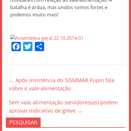
novidades com relação ao vale-alimentação! A
batalha é árdua, mas unidos somos fortes e
podemos muito mais!
F
T
S
a
w
h
c
itt
ar
e
er
e
←
Após insistência do SISMMAR Pupin fala
b
sobre o vale-alimentação
o
o
Sem vale-alimentação servidores(as) podem
k
aprovar indicativo de greve
→
PESQUISAR