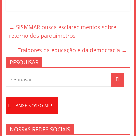
a
w
h
c
itt
ar
e
er
e
←
SISMMAR busca esclarecimentos sobre
b
retorno dos parquímetros
o
o
Traidores da educação e da democracia
→
k
PESQUISAR
BAIXE NOSSO APP
NOSSAS REDES SOCIAIS